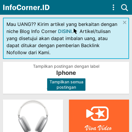
Skip to main content
×
Mau UANG?? Kirim artikel yang berkaitan dengan
niche Blog Info Corner
DISINI
.
Artikel/tulisan
yang disetujui akan dapat imbalan uang, atau
dapat ditukar dengan pemberian Backlink
Nofollow dari Kami.
Tampilkan postingan dengan label
Iphone
Tampilkan semua
.
postingan