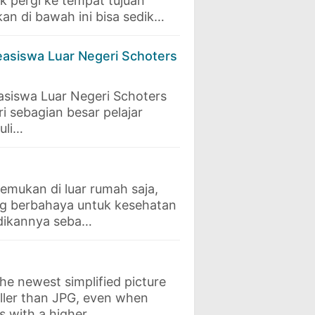
k pergi ke tempat tujuan
an di bawah ini bisa sedik…
easiswa Luar Negeri Schoters
asiswa Luar Negeri Schoters
i sebagian besar pelajar
uli…
temukan di luar rumah saja,
ng berbahaya untuk kesehatan
adikannya seba…
he newest simplified picture
aller than JPG, even when
es with a higher…