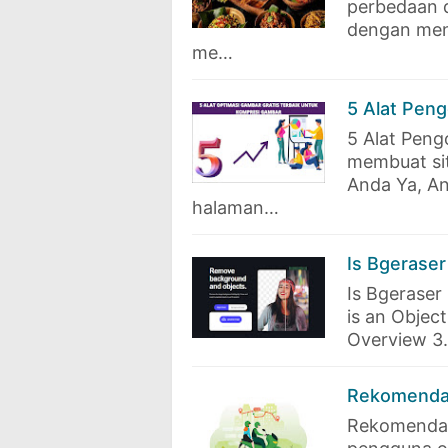
perbedaan d
dengan meng
me…
5 Alat Pen
5 Alat Peng
membuat sit
Anda Ya, A
halaman…
Is Bgerase
Is Bgeraser
is an Objec
Overview 3
Rekomendasi
Rekomendasi