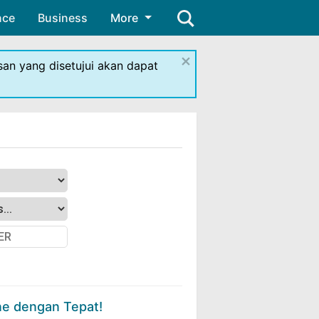
nce
Business
More
×
isan yang disetujui akan dapat
ne dengan Tepat!