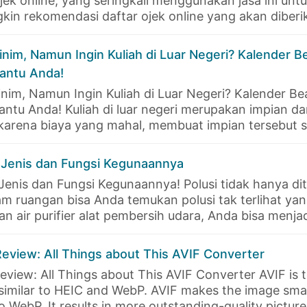
ek online, yang seringkali menggunakan jasa ini untu
in rekomendasi daftar ojek online yang akan diberik
nim, Namun Ingin Kuliah di Luar Negeri? Kalender B
antu Anda!
nim, Namun Ingin Kuliah di Luar Negeri? Kalender Be
tu Anda! Kuliah di luar negeri merupakan impian dar
 karena biaya yang mahal, membuat impian tersebut s
r: Jenis dan Fungsi Kegunaannya
: Jenis dan Fungsi Kegunaannya! Polusi tidak hanya di
m ruangan bisa Anda temukan polusi tak terlihat ya
n air purifier alat pembersih udara, Anda bisa menj
eview: All Things about This AVIF Converter
view: All Things about This AVIF Converter AVIF is t
s similar to HEIC and WebP. AVIF makes the image sm
 WebP. It results in more outstanding-quality pictur