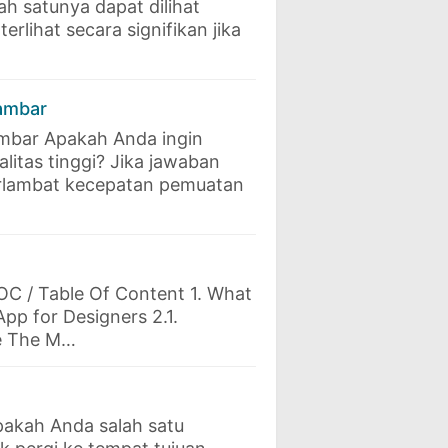
h satunya dapat dilihat
rlihat secara signifikan jika
Gambar
ambar Apakah Anda ingin
itas tinggi? Jika jawaban
rlambat kecepatan pemuatan
C / Table Of Content 1. What
pp for Designers 2.1.
se The M…
pakah Anda salah satu