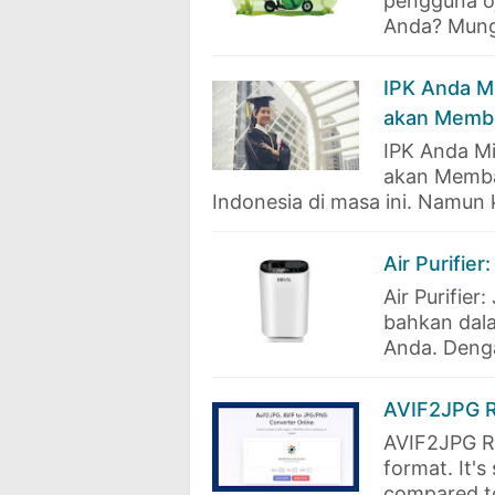
pengguna oj
Anda? Mungk
IPK Anda Mi
akan Memb
IPK Anda Mi
akan Memban
Indonesia di masa ini. Namun
Air Purifie
Air Purifier
bahkan dala
Anda. Denga
AVIF2JPG R
AVIF2JPG Re
format. It'
compared to