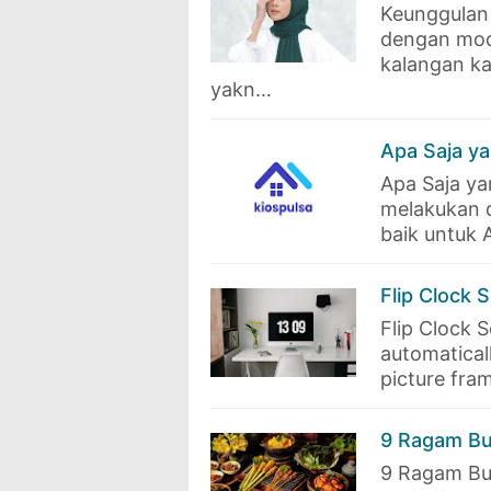
Keunggulan 
dengan mode
kalangan ka
yakn…
Apa Saja ya
Apa Saja ya
melakukan d
baik untuk 
Flip Clock 
Flip Clock 
automaticall
picture fra
9 Ragam Bu
9 Ragam Bu