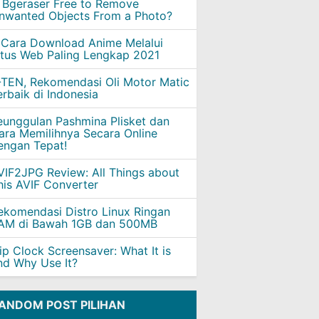
s Bgeraser Free to Remove
nwanted Objects From a Photo?
 Cara Download Anime Melalui
itus Web Paling Lengkap 2021
-TEN, Rekomendasi Oli Motor Matic
erbaik di Indonesia
eunggulan Pashmina Plisket dan
ara Memilihnya Secara Online
engan Tepat!
VIF2JPG Review: All Things about
his AVIF Converter
ekomendasi Distro Linux Ringan
AM di Bawah 1GB dan 500MB
lip Clock Screensaver: What It is
nd Why Use It?
ANDOM POST PILIHAN