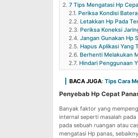
2.
7 Tips Mengatasi Hp Cep
2.1.
Periksa Kondisi Batera
2.2.
Letakkan Hp Pada Te
2.3.
Periksa Koneksi Jari
2.4.
Jangan Gunakan Hp S
2.5.
Hapus Aplikasi Yang
2.6.
Berhenti Melakukan M
2.7.
Hindari Penggunaan Y
BACA JUGA
:
Tips Cara M
Penyebab Hp Cepat Pana
Banyak faktor yang mempenga
internal seperti masalah pada 
pada sebuah ruangan atau ca
mengatasi Hp panas, sebaikn