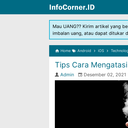
Mau UANG?? Kirim artikel yang be
imbalan uang, atau dapat ditukar 
Home
Android
iOS
Technolo
Tips Cara Mengatas
Admin
Desember 02, 2021