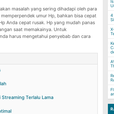
I
U
kan masalah yang sering dihadapi oleh para
4
 memperpendek umur Hp, bahkan bisa cepat
S
n Hp Anda cepat rusak. Hp yang mudah panas
tangan saat memakainya. Untuk
X
T
 Anda harus mengetahui penyebab dan cara
K
C
d
A
T
s
R
R
lah
F
a
 Streaming Terlalu Lama
R
timal