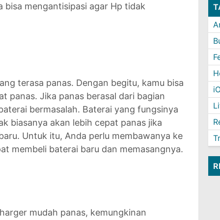
 bisa mengantisipasi agar Hp tidak
T
A
B
F
H
ang terasa panas. Dengan begitu, kamu bisa
i
 panas. Jika panas berasal dari bagian
L
 baterai bermasalah. Baterai yang fungsinya
R
k biasanya akan lebih cepat panas jika
baru. Untuk itu, Anda perlu membawanya ke
T
pat membeli baterai baru dan memasangnya.
R
 charger mudah panas, kemungkinan