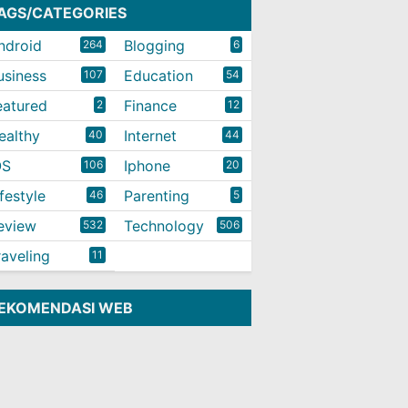
AGS/CATEGORIES
ndroid
Blogging
264
6
usiness
Education
107
54
eatured
Finance
2
12
ealthy
Internet
40
44
OS
Iphone
106
20
ifestyle
Parenting
46
5
eview
Technology
532
506
raveling
11
EKOMENDASI WEB