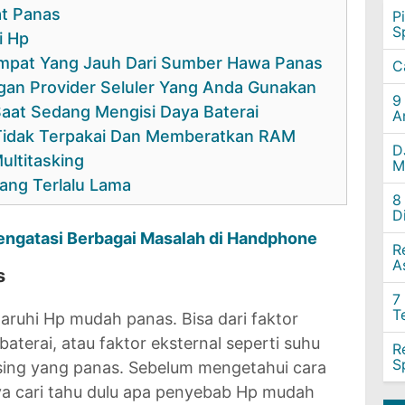
at Panas
P
S
i Hp
mpat Yang Jauh Dari Sumber Hawa Panas
C
ngan Provider Seluler Yang Anda Gunakan
9
aat Sedang Mengisi Daya Baterai
A
 Tidak Terpakai Dan Memberatkan RAM
D
ultitasking
M
ang Terlalu Lama
8
D
engatasi Berbagai Masalah di Handphone
R
A
s
7
T
ruhi Hp mudah panas. Bisa dari faktor
baterai, atau faktor eksternal seperti suhu
R
S
sing yang panas. Sebelum mengetahui cara
ya cari tahu dulu apa penyebab Hp mudah