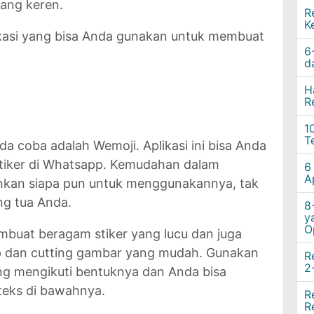
ang keren.
R
K
plikasi yang bisa Anda gunakan untuk membuat
6
d
H
R
1
T
da coba adalah Wemoji. Aplikasi ini bisa Anda
tiker di Whatsapp. Kemudahan dalam
6
A
kan siapa pun untuk menggunakannya, tak
ng tua Anda.
8
y
O
embuat beragam stiker yang lucu dan juga
 dan cutting gambar yang mudah. Gunakan
R
2
ong mengikuti bentuknya dan Anda bisa
eks di bawahnya.
R
R