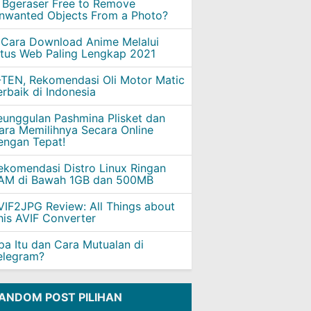
s Bgeraser Free to Remove
nwanted Objects From a Photo?
 Cara Download Anime Melalui
itus Web Paling Lengkap 2021
-TEN, Rekomendasi Oli Motor Matic
erbaik di Indonesia
eunggulan Pashmina Plisket dan
ara Memilihnya Secara Online
engan Tepat!
ekomendasi Distro Linux Ringan
AM di Bawah 1GB dan 500MB
VIF2JPG Review: All Things about
his AVIF Converter
pa Itu dan Cara Mutualan di
elegram?
ANDOM POST PILIHAN