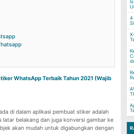
I
U
4
S
X
atsapp
T
Whatsapp
K
C
d
R
R
 Stiker WhatsApp Terbaik Tahun 2021 (Wajib
A
T
A
T
ada di dalam aplikasi pembuat stiker adalah
atar belakang dan juga konversi gambar ke
objek akan mudah untuk digabungkan dengan
R