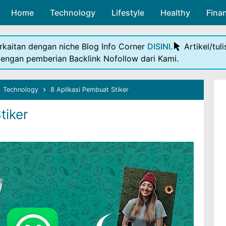
Home
Technology
Skip to main content
Lifestyle
Healthy
Fina
rkaitan dengan niche Blog Info Corner
DISINI
.
Artikel/tul
dengan pemberian Backlink Nofollow dari Kami.
Technology
8 Aplikasi Pembuat Stiker
tiker