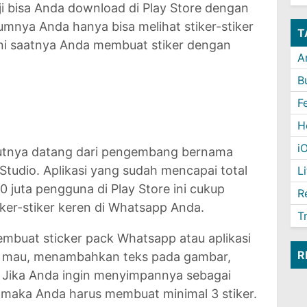
ji bisa Anda download di Play Store dengan
lumnya Anda hanya bisa melihat stiker-stiker
T
 kini saatnya Anda membuat stiker dengan
A
B
F
H
i
njutnya datang dari pengembang bernama
 Studio. Aplikasi yang sudah mencapai total
L
0 juta pengguna di Play Store ini cukup
R
iker-stiker keren di Whatsapp Anda.
T
membuat sticker pack Whatsapp atau aplikasi
R
a mau, menambahkan teks pada gambar,
l. Jika Anda ingin menyimpannya sebagai
 maka Anda harus membuat minimal 3 stiker.