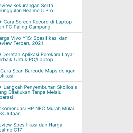
eview Kekurangan Serta
eunggulan Realme 5 Pro
+ Cara Screen Record di Laptop
an PC Paling Gampang
arga Vivo Y1S: Spesifikasi dan
eview Terbaru 2021
0 Deretan Aplikasi Perekam Layar
erbaik Untuk PC/Laptop
 Cara Scan Barcode Maps dengan
plikasi
+ Langkah Penyembuhan Skoliosis
ang Dilakukan Tanpa Melalui
perasi
ekomendasi HP NFC Murah Mulai
-3 Jutaan
eview Spesifikasi dan Harga
ealme C17