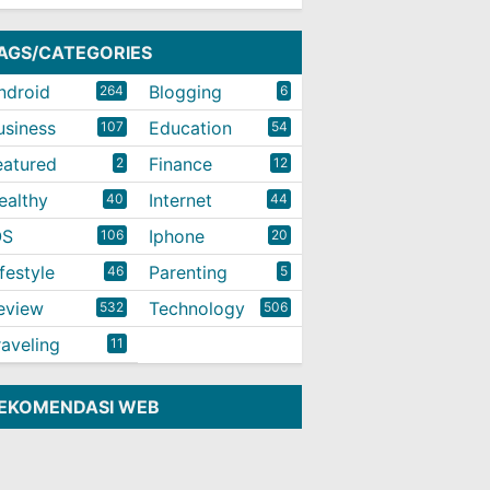
AGS/CATEGORIES
ndroid
Blogging
264
6
usiness
Education
107
54
eatured
Finance
2
12
ealthy
Internet
40
44
OS
Iphone
106
20
ifestyle
Parenting
46
5
eview
Technology
532
506
raveling
11
EKOMENDASI WEB