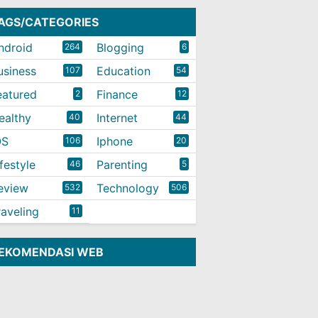
AGS/CATEGORIES
ndroid
Blogging
264
6
usiness
Education
107
54
eatured
Finance
2
12
ealthy
Internet
40
44
OS
Iphone
106
20
ifestyle
Parenting
46
5
eview
Technology
532
506
raveling
11
EKOMENDASI WEB