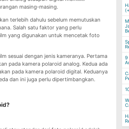
H
kurangan masing-masing.
(
irkan terlebih dahulu sebelum memutuskan
M
J
na. Salah satu faktor yang perlu
B
film yang digunakan untuk mencetak foto
S
R
ilm sesuai dengan jenis kameranya. Pertama
9
A
nakan pada kamera polaroid analog. Kedua ada
nakan pada kamera polaroid digital. Keduanya
C
P
eda dan ini juga perlu dipertimbangkan.
1
W
oid?
C
H
R