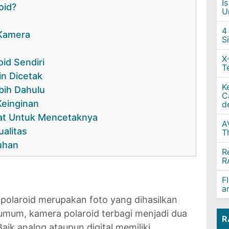
I
oid?
U
4
 Kamera
S
X
id Sendiri
T
in Dicetak
K
bih Dahulu
C
Keinginan
d
pat Untuk Mencetaknya
A
alitas
T
uhan
R
R
F
a
polaroid merupakan foto yang dihasilkan
 umum, kamera polaroid terbagi menjadi dua
R
 Baik analog ataupun digital memiliki