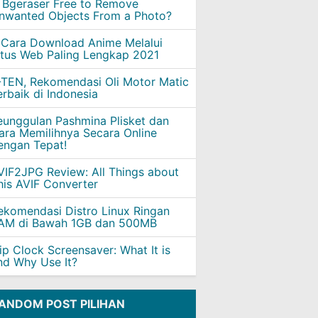
s Bgeraser Free to Remove
nwanted Objects From a Photo?
 Cara Download Anime Melalui
itus Web Paling Lengkap 2021
-TEN, Rekomendasi Oli Motor Matic
erbaik di Indonesia
eunggulan Pashmina Plisket dan
ara Memilihnya Secara Online
engan Tepat!
VIF2JPG Review: All Things about
his AVIF Converter
ekomendasi Distro Linux Ringan
AM di Bawah 1GB dan 500MB
lip Clock Screensaver: What It is
nd Why Use It?
ANDOM POST PILIHAN