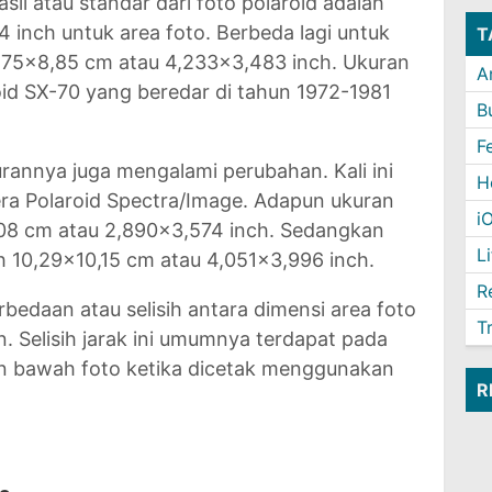
sli atau standar dari foto polaroid adalah
 inch untuk area foto. Berbeda lagi untuk
T
0,75x8,85 cm atau 4,233x3,483 inch. Ukuran
A
oid SX-70 yang beredar di tahun 1972-1981
B
F
urannya juga mengalami perubahan. Kali ini
H
ra Polaroid Spectra/Image. Adapun ukuran
i
,08 cm atau 2,890x3,574 inch. Sedangkan
L
h 10,29x10,15 cm atau 4,051x3,996 inch.
R
rbedaan atau selisih antara dimensi area foto
T
 Selisih jarak ini umumnya terdapat pada
 dan bawah foto ketika dicetak menggunakan
R