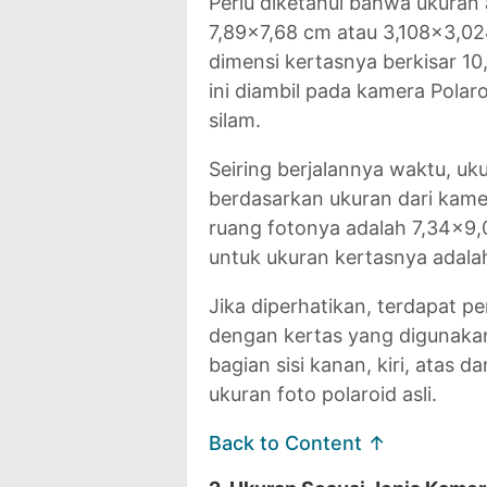
Perlu diketahui bahwa ukuran a
7,89x7,68 cm atau 3,108x3,024
dimensi kertasnya berkisar 1
ini diambil pada kamera Polar
silam.
Seiring berjalannya waktu, uk
berdasarkan ukuran dari kame
ruang fotonya adalah 7,34x9
untuk ukuran kertasnya adala
Jika diperhatikan, terdapat pe
dengan kertas yang digunakan.
bagian sisi kanan, kiri, atas
ukuran foto polaroid asli.
Back to Content ↑