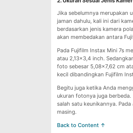
2. Ukuran Sesuai Jenis Kamer
Jika sebelumnya merupakan uku
jaman dahulu, kali ini dari kam
berdasarkan jenis kamera pola
akan membedakan antara Fujif
Pada Fujifilm Instax Mini 7s m
atau 2,13x3,4 inch. Sedangkan
foto sebesar 5,08x7,62 cm ata
kecil dibandingkan Fujifilm Ins
Begitu juga ketika Anda meng
ukuran fotonya juga berbeda.
salah satu keunikannya. Pada
masing.
Back to Content ↑