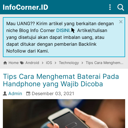
Skip to main content
×
Mau UANG?? Kirim artikel yang berkaitan dengan
niche Blog Info Corner
DISINI
.
Artikel/tulisan
yang disetujui akan dapat imbalan uang, atau
dapat ditukar dengan pemberian Backlink
Nofollow dari Kami.
Home
Android
iOS
Technology
Tips Cara Menghemat Baterai Pada Handphone yang Wajib Dicoba
Tips Cara Menghemat Baterai Pada
Handphone yang Wajib Dicoba
Admin
Desember 03, 2021