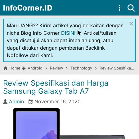
Skip to main content
×
Mau UANG?? Kirim artikel yang berkaitan dengan
niche Blog Info Corner
DISINI
.
Artikel/tulisan
yang disetujui akan dapat imbalan uang, atau
dapat ditukar dengan pemberian Backlink
Nofollow dari Kami.
Home
Android
Review
Technology
Review Spesifikasi dan Harga Samsung Galaxy Tab A7
Review Spesifikasi dan Harga
Samsung Galaxy Tab A7
Admin
November 16, 2020