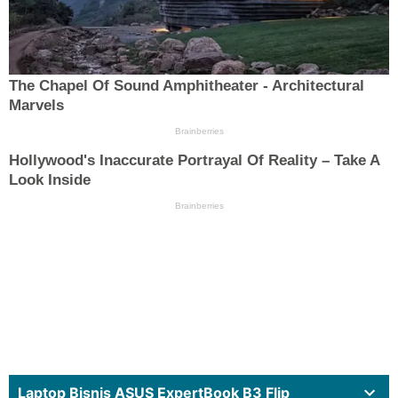
Laptop Bisnis ASUS ExpertBook B3 Flip