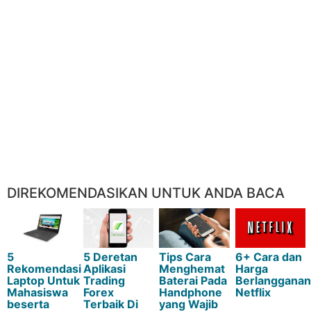
DIREKOMENDASIKAN UNTUK ANDA BACA
5
5 Deretan
Tips Cara
6+ Cara dan
Rekomendasi
Aplikasi
Menghemat
Harga
Laptop Untuk
Trading
Baterai Pada
Berlangganan
Mahasiswa
Forex
Handphone
Netflix
beserta
Terbaik Di
yang Wajib