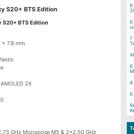
6
y S20+ BTS Edition
2
6
y S20+ BTS Edition
u
7
7 x 7.8 mm
T
A
lastic
6
le
M
8
c AMOLED 2X
6
00
R
K
T
2.73 GHz Mongoose M5 & 2x2.50 GHz