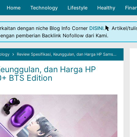
Home
Technology
Skip to main content
Lifestyle
Healthy
Fina
rkaitan dengan niche Blog Info Corner
DISINI
.
Artikel/tul
dengan pemberian Backlink Nofollow dari Kami.
ology
Review Spesifikasi, Keunggulan, dan Harga HP Samsung Galaxy S20+ BTS Edition
 Keunggulan, dan Harga HP
+ BTS Edition