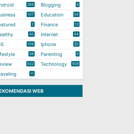
ndroid
Blogging
264
6
usiness
Education
107
54
eatured
Finance
2
12
ealthy
Internet
40
44
OS
Iphone
106
20
ifestyle
Parenting
46
5
eview
Technology
532
506
raveling
11
EKOMENDASI WEB