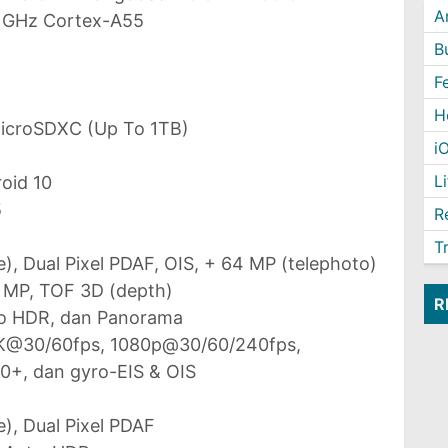
A
 GHz Cortex-A55
B
F
H
microSDXC (Up To 1TB)
i
L
oid 10
5
R
T
e), Dual Pixel PDAF, OIS, + 64 MP (telephoto)
3 MP, TOF 3D (depth)
R
uto HDR, dan Panorama
K@30/60fps, 1080p@30/60/240fps,
+, dan gyro-EIS & OIS
e), Dual Pixel PDAF