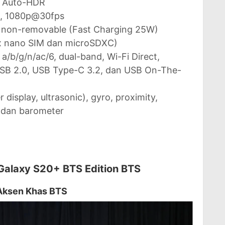
l, Auto-HDR
s, 1080p@30fps
, non-removable (Fast Charging 25W)
(2x nano SIM dan microSDXC)
 a/b/g/n/ac/6, dual-band, Wi-Fi Direct,
 USB 2.0, USB Type-C 3.2, dan USB On-The-
 display, ultrasonic), gyro, proximity,
 dan barometer
alaxy S20+ BTS Edition BTS
n Aksen Khas BTS