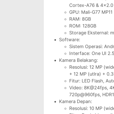
Cortex-A76 & 4x2.0
GPU: Mali-G77 MP11
RAM: 8GB
ROM: 128GB
Storage Eksternal: 
Software:
Sistem Operasi: Andr
Interface: One UI 2.
Kamera Belakang:
Resolusi: 12 MP (wid
+ 12 MP (utlra) + 0.
Fitur: LED Flash, A
Video: 8K@24fps, 4
720p@960fps, HDR10
Kamera Depan:
Resolusi: 10 MP (wid