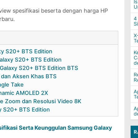
I
U
eview spesifikasi beserta dengan harga HP
4
rbaru.
S
X
T
y S20+ BTS Edition
K
C
alaxy S20+ BTS Edition
d
Galaxy S20+ BTS Edition BTS
R
, dan Aksen Khas BTS
R
ngle Take
A
namic AMOLED 2X
T
ce Zoom dan Resolusi Video 8K
A
 S20+ BTS Edition
d
ifikasi Serta Keunggulan Samsung Galaxy
R